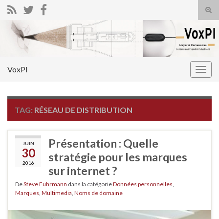
Tog
sear
Search for:
for
VoxPI
Togg
navig
TAG:
RÉSEAU DE DISTRIBUTION
Présentation : Quelle
JUIN
30
stratégie pour les marques
2016
sur internet ?
De
Steve Fuhrmann
dans la catégorie
Données personnelles
,
Marques
,
Multimedia
,
Noms de domaine