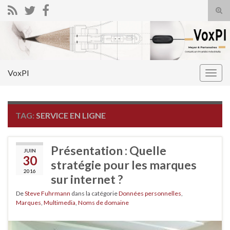
Tog
sear
Search for:
for
VoxPI
Togg
navig
TAG:
SERVICE EN LIGNE
Présentation : Quelle
JUIN
30
stratégie pour les marques
2016
sur internet ?
De
Steve Fuhrmann
dans la catégorie
Données personnelles
,
Marques
,
Multimedia
,
Noms de domaine