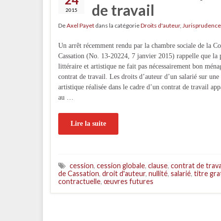
de travail
2015
De
Axel Payet
dans la catégorie
Droits d'auteur
,
Jurisprudence
Un arrêt récemment rendu par la chambre sociale de la Co
Cassation (No. 13-20224, 7 janvier 2015) rappelle que la 
littéraire et artistique ne fait pas nécessairement bon ména
contrat de travail. Les droits d’auteur d’un salarié sur une
artistique réalisée dans le cadre d’un contrat de travail app
au …
Lire la suite
cession
,
cession globale
,
clause
,
contrat de trava
de Cassation
,
droit d'auteur
,
nullité
,
salarié
,
titre gra
contractuelle
,
œuvres futures