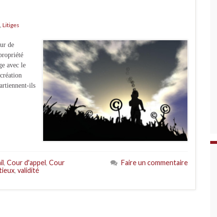
,
Litiges
ur de
propriété
ge avec le
 création
artiennent-ils
il
,
Cour d'appel
,
Cour
Faire un commentaire
tieux
,
validité