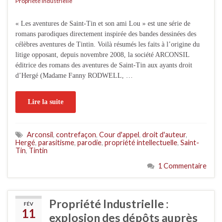
Propriété Industrielle
« Les aventures de Saint-Tin et son ami Lou » est une série de
romans parodiques directement inspirée des bandes dessinées des
célèbres aventures de Tintin. Voilà résumés les faits à l’origine du
litige opposant, depuis novembre 2008, la société ARCONSIL
éditrice des romans des aventures de Saint-Tin aux ayants droit
d’Hergé (Madame Fanny RODWELL, …
Lire la suite
Arconsil
,
contrefaçon
,
Cour d'appel
,
droit d'auteur
,
Hergé
,
parasitisme
,
parodie
,
propriété intellectuelle
,
Saint-
Tin
,
Tintin
1 Commentaire
Propriété Industrielle :
FÉV
11
explosion des dépôts auprès