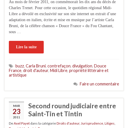
Au mois de février 2011, on commémorait les dix ans du décès de
Charles Trenet. Pour cette occasion, le quotidien régional Midi-
Libre a dévoilé en exclusivité sur son site internet un extrait d’une
adaptation en italien, écrite et mise en musique par l’artiste Carla
Bruni, de la célèbre chanson « Douce France » du Fou Chantant,
sous …
Lire la suite
buzz
,
Carla Bruni
,
contrefaçon
,
divulgation
,
Douce
France
,
droit d'auteur
,
Midi Libre
,
propriété littéraire et
artistique
Faire un commentaire
Second round judiciaire entre
MAR
23
Saint-Tin et Tintin
2011
De
Axel Payet
dans la catégorie
Droits d'auteur
,
Jurisprudence
,
Litiges
,