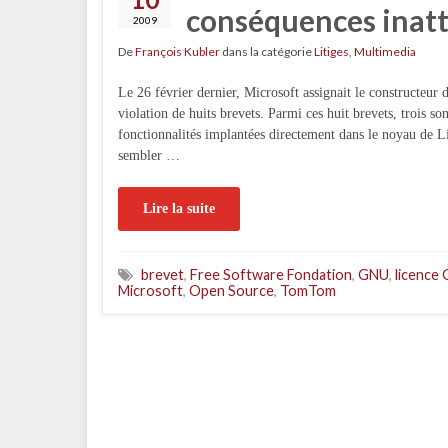
conséquences inat
2009
De
François Kubler
dans la catégorie
Litiges
,
Multimedia
Le 26 février dernier, Microsoft assignait le construct
violation de huits brevets. Parmi ces huit brevets, trois s
fonctionnalités implantées directement dans le noyau de Li
sembler …
Lire la suite
brevet
,
Free Software Fondation
,
GNU
,
licence
Microsoft
,
Open Source
,
TomTom