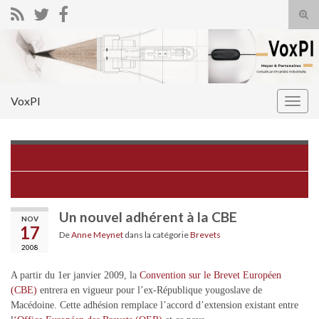
Tog
sear
Search for:
for
VoxPI
Togg
navig
Nouvelle interface pour VoxPI
Nouvelles recrues chez MEYER et Partenaires
Un nouvel adhérent à la CBE
NOV
17
De
Anne Meynet
dans la catégorie
Brevets
2008
A partir du 1er janvier 2009, la
Convention sur le Brevet Européen
(CBE)
entrera en vigueur pour l’ex-République yougoslave de
Macédoine. Cette adhésion remplace l’accord d’extension existant entre