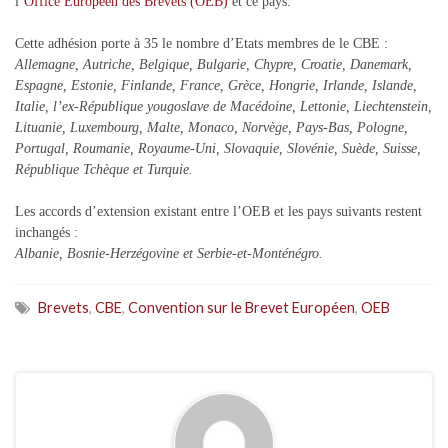
l
‘Office Européen des Brevets (OEB)
et ce pays.
Cette adhésion porte à 35 le nombre d’Etats membres de le CBE :
Allemagne, Autriche, Belgique, Bulgarie, Chypre, Croatie, Danemark,
Espagne, Estonie, Finlande, France, Grèce, Hongrie, Irlande, Islande,
Italie, l’ex-République yougoslave de Macédoine, Lettonie, Liechtenstein,
Lituanie, Luxembourg, Malte, Monaco, Norvège, Pays-Bas, Pologne,
Portugal, Roumanie, Royaume-Uni, Slovaquie, Slovénie, Suède, Suisse,
République Tchèque et Turquie.
Les accords d’extension existant entre l’OEB et les pays suivants restent
inchangés :
Albanie, Bosnie-Herzégovine et Serbie-et-Monténégro.
Brevets
,
CBE
,
Convention sur le Brevet Européen
,
OEB