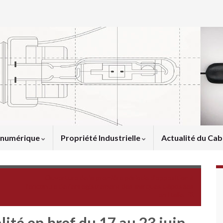
u numérique
Propriété Industrielle
Actualité du Cab
Ouverture de la première période d’opposition à
l’encontre de l’enregistrement des marques déposées
en Italie
lité en bref du 17 au 23 juin