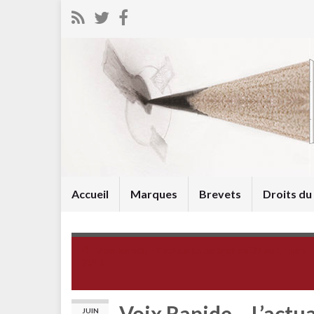
Accueil
Marques
Brevets
Droits d
Voix Rapide – L’actualité en bref du 09 au 17 juin
2011
Voix Rapide – L’actua
JUIN