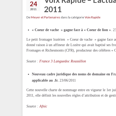
24
2011
2011
De
Meyer et Partenaires
dans la catégorie
Voix Rapide
« Coeur de vache » gagne face à « Coeur de lion »
. 2
Le petit fromager lozérien » Coeur de vache » gagne face a
donné raison à un affineur de Lozère qui avait baptisé ses 
Fromages et Richesmonts (CFR), producteur des célèbres « C
Source :
France 3 Languedoc Roussillon
Nouveau cadre juridique des noms de domaine en Fra
applicable au .fr.
23/06/2011
Cette nouvelle charte de nommage entre en vigueur le 1er juil
2011, elle définit les nouvelles règles d’attribution et de ge
Source :
Afnic