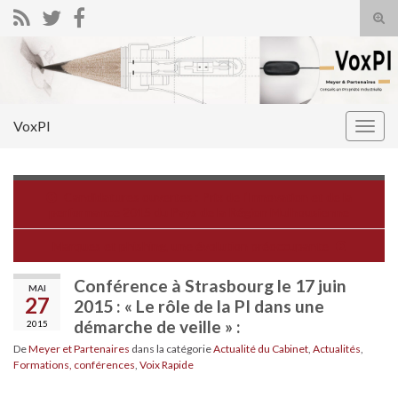
Tog
sear
Search for:
for
VoxPI
Togg
navig
Candidatures ouvertes : Prix de l’Innovation et de la
performance 2015 du Pays de la Région Mulhousienne
Marques et phishing, une évolution préoccupante
Conférence à Strasbourg le 17 juin
MAI
27
2015 : « Le rôle de la PI dans une
démarche de veille » :
2015
De
Meyer et Partenaires
dans la catégorie
Actualité du Cabinet
,
Actualités
,
Formations, conférences
,
Voix Rapide