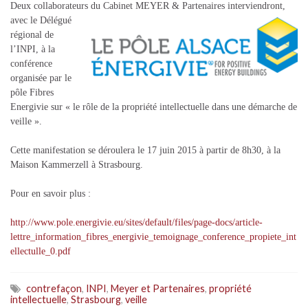
Deux collaborateurs du Cabinet MEYER & Partenaires
interviendront,
avec le Délégué
régional de
l’INPI, à la
conférence
organisée par le
pôle Fibres
Energivie sur « le rôle de la propriété intellectuelle dans une démarche de
veille ».
Cette manifestation se déroulera le 17 juin 2015 à partir de 8h30, à la
Maison Kammerzell à Strasbourg.
Pour en savoir plus :
http://www.pole.energivie.eu/sites/default/files/page-docs/article-
lettre_information_fibres_energivie_temoignage_conference_propiete_int
ellectulle_0.pdf
contrefaçon
,
INPI
,
Meyer et Partenaires
,
propriété
intellectuelle
,
Strasbourg
,
veille