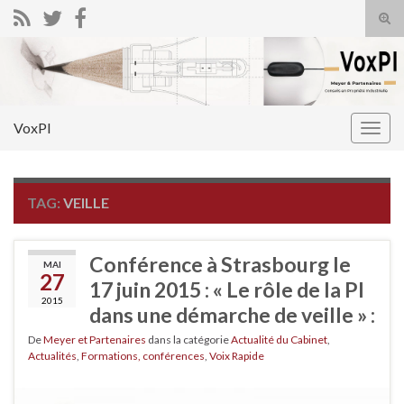
Tog
sear
Search for:
for
VoxPI
Togg
navig
TAG:
VEILLE
Conférence à Strasbourg le
MAI
27
17 juin 2015 : « Le rôle de la PI
2015
dans une démarche de veille » :
De
Meyer et Partenaires
dans la catégorie
Actualité du Cabinet
,
Actualités
,
Formations, conférences
,
Voix Rapide