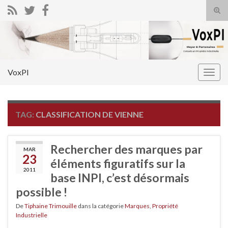
Tog
sear
Search for:
for
VoxPI
Togg
navig
TAG:
CLASSIFICATION DE VIENNE
Rechercher des marques par
MAR
23
éléments figuratifs sur la
2011
base INPI, c’est désormais
possible !
De
Tiphaine Trimouille
dans la catégorie
Marques
,
Propriété
Industrielle