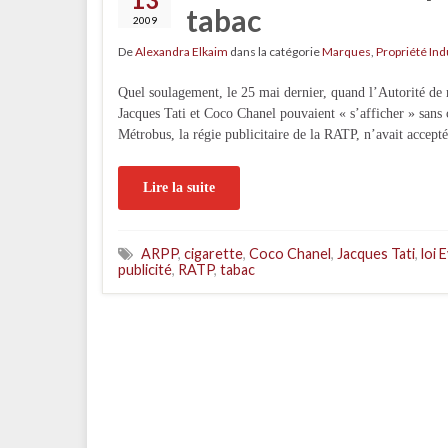
tabac
2009
De
Alexandra Elkaim
dans la catégorie
Marques
,
Propriété Ind
Quel soulagement, le 25 mai dernier, quand l’Autorité de 
Jacques Tati et Coco Chanel pouvaient « s’afficher » sans c
Métrobus, la régie publicitaire de la RATP, n’avait accep
Lire la suite
ARPP
,
cigarette
,
Coco Chanel
,
Jacques Tati
,
loi 
publicité
,
RATP
,
tabac