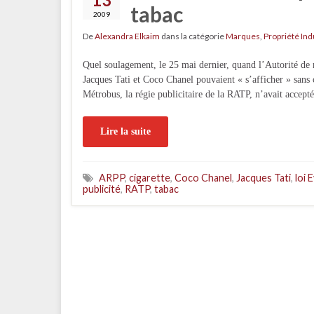
tabac
2009
De
Alexandra Elkaim
dans la catégorie
Marques
,
Propriété Ind
Quel soulagement, le 25 mai dernier, quand l’Autorité de 
Jacques Tati et Coco Chanel pouvaient « s’afficher » sans c
Métrobus, la régie publicitaire de la RATP, n’avait accep
Lire la suite
ARPP
,
cigarette
,
Coco Chanel
,
Jacques Tati
,
loi 
publicité
,
RATP
,
tabac