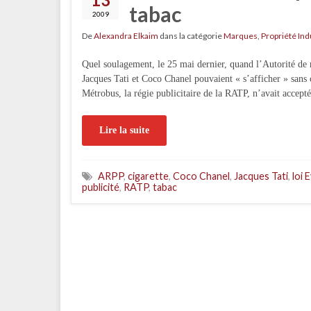
tabac
2009
De
Alexandra Elkaim
dans la catégorie
Marques
,
Propriété Ind
Quel soulagement, le 25 mai dernier, quand l’Autorité de 
Jacques Tati et Coco Chanel pouvaient « s’afficher » sans c
Métrobus, la régie publicitaire de la RATP, n’avait accep
Lire la suite
ARPP
,
cigarette
,
Coco Chanel
,
Jacques Tati
,
loi 
publicité
,
RATP
,
tabac