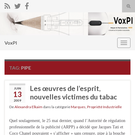
Tog
sear
Search for:
for
VoxPI
Togg
navig
TAG:
PIPE
Les œuvres de l’esprit,
JUIN
13
nouvelles victimes du tabac
2009
De
Alexandra Elkaim
dans la catégorie
Marques
,
Propriété Industrielle
Quel soulagement, le 25 mai dernier, quand l’Autorité de régulation
professionnelle de la publicité (ARPP) a décidé que Jacques Tati et
Coco Chanel pouvaient « s’afficher » sans censure, pipe à la bouche