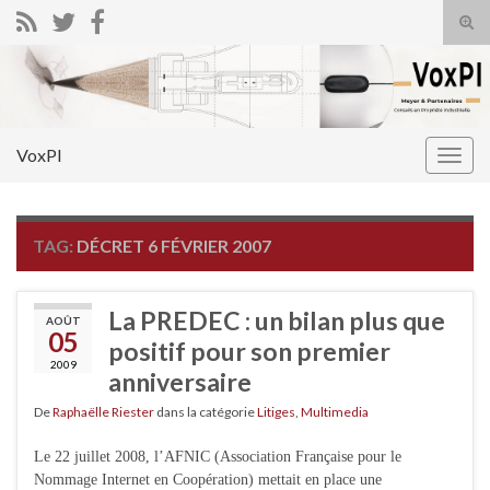
Tog
sear
Search for:
for
VoxPI
Togg
navig
TAG:
DÉCRET 6 FÉVRIER 2007
La PREDEC : un bilan plus que
AOÛT
05
positif pour son premier
2009
anniversaire
De
Raphaëlle Riester
dans la catégorie
Litiges
,
Multimedia
Le 22 juillet 2008, l’AFNIC (Association Française pour le
Nommage Internet en Coopération) mettait en place une