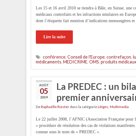
Les 15 et 16 avril 2010 se tiendra à Bâle, en Suisse, une co
médicaux contrefaits et les infractions similaires en Euro
dont l’étiquette fait mention d’indications mensongères et
Lire la suite
conférence
,
Conseil de l'Europe
,
contrefaçon
,
l
médicaments
,
MEDICRIME
,
OMS
,
produits médicau
La PREDEC : un bila
AOÛT
05
premier anniversai
2009
De
Raphaëlle Riester
dans la catégorie
Litiges
,
Multimedia
Le 22 juillet 2008, l’AFNIC (Association Française pour 
« procédure de résolution des cas de violations manifestes
connue sous le nom de « PREDEC ».