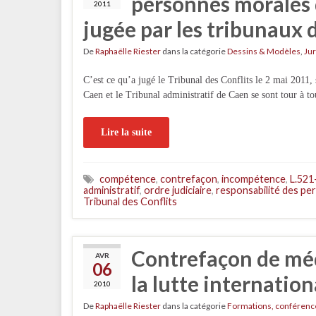
personnes morales d
2011
jugée par les tribunaux d
De
Raphaëlle Riester
dans la catégorie
Dessins & Modèles
,
Ju
C’est ce qu’a jugé le Tribunal des Conflits le 2 mai 2011, 
Caen et le Tribunal administratif de Caen se sont tour à t
Lire la suite
compétence
,
contrefaçon
,
incompétence
,
L.521
administratif
,
ordre judiciaire
,
responsabilité des pe
Tribunal des Conflits
Contrefaçon de mé
AVR
06
la lutte internation
2010
De
Raphaëlle Riester
dans la catégorie
Formations, conférenc