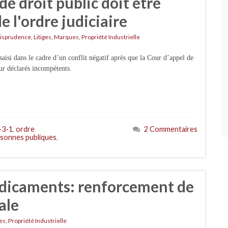
e droit public doit être
e l'ordre judiciaire
risprudence
,
Litiges
,
Marques
,
Propriété Industrielle
saisi dans le cadre d’un conflit négatif après que la Cour d’appel de
our déclarés incompétents.
-3-1
,
ordre
2 Commentaires
rsonnes publiques
,
dicaments: renforcement de
ale
es
,
Propriété Industrielle