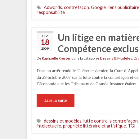
Adwords
,
contrefaçon
,
Google
,
liens publicitair
responsabilité
Un litige en matière
FÉV
18
Compétence exclusi
2009
De
Raphaëlle Riester
dans la catégorie
Dessins & Modèles
,
Dro
Dans un arrêt rendu le 11 février dernier, la Cour d’Appel 
du 29 octobre 2007 sur la lutte contre la contrefaçon et de
l’économie que les Tribunaux de Grande Instance étaient
Lire la suite
dessins et modèles
,
lutte contre la contrefaçon
intelectuelle
,
propriété littéraire et artistique
,
TGI