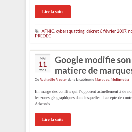
Lire la suite
AFNIC
,
cybersquatting
,
décret 6 février 2007
,
n
PREDEC
Google modifie so
MAI
11
matiere de marque
2009
De
Raphaëlle Riester
dans la catégorie
Marques
,
Multimedia
En marge des conflits qui l’opposent actuellement à de no
les zones géographiques dans lesquelles il accepte de cont
Adwords.
Lire la suite