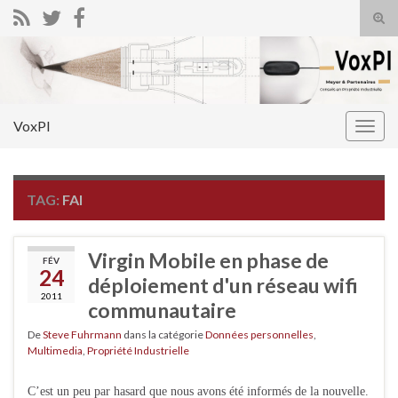
Tog
sear
Search for:
for
VoxPI
Togg
navig
TAG:
FAI
Virgin Mobile en phase de
FÉV
24
déploiement d'un réseau wifi
2011
communautaire
De
Steve Fuhrmann
dans la catégorie
Données personnelles
,
Multimedia
,
Propriété Industrielle
C’est un peu par hasard que nous avons été informés de la nouvelle.