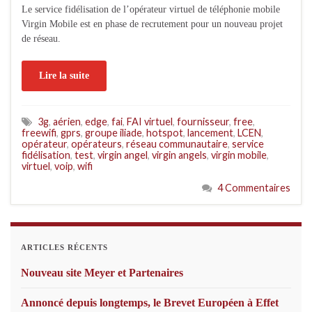
Le service fidélisation de l’opérateur virtuel de téléphonie mobile
Virgin Mobile est en phase de recrutement pour un nouveau projet
de réseau.
Lire la suite
3g
,
aérien
,
edge
,
fai
,
FAI virtuel
,
fournisseur
,
free
,
freewifi
,
gprs
,
groupe iliade
,
hotspot
,
lancement
,
LCEN
,
opérateur
,
opérateurs
,
réseau communautaire
,
service
fidélisation
,
test
,
virgin angel
,
virgin angels
,
virgin mobile
,
virtuel
,
voip
,
wifi
4 Commentaires
ARTICLES RÉCENTS
Nouveau site Meyer et Partenaires
Annoncé depuis longtemps, le Brevet Européen à Effet