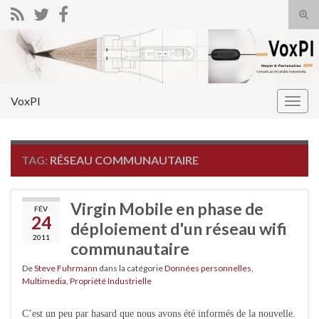
Tog
sear
Search for:
for
VoxPI
Togg
navig
TAG:
RÉSEAU COMMUNAUTAIRE
Virgin Mobile en phase de
FÉV
24
déploiement d'un réseau wifi
2011
communautaire
De
Steve Fuhrmann
dans la catégorie
Données personnelles
,
Multimedia
,
Propriété Industrielle
C’est un peu par hasard que nous avons été informés de la nouvelle.