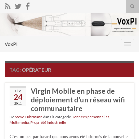
Tog
sear
Search for:
for
VoxPI
Togg
navig
TAG:
OPÉRATEUR
Virgin Mobile en phase de
FÉV
24
déploiement d'un réseau wifi
2011
communautaire
De
Steve Fuhrmann
dans la catégorie
Données personnelles
,
Multimedia
,
Propriété Industrielle
C’est un peu par hasard que nous avons été informés de la nouvelle.