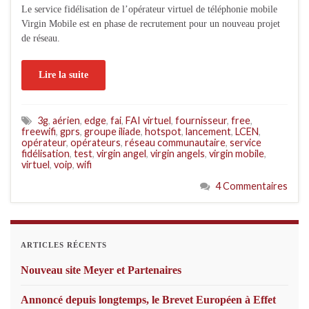
Le service fidélisation de l’opérateur virtuel de téléphonie mobile
Virgin Mobile est en phase de recrutement pour un nouveau projet
de réseau.
Lire la suite
3g
,
aérien
,
edge
,
fai
,
FAI virtuel
,
fournisseur
,
free
,
freewifi
,
gprs
,
groupe iliade
,
hotspot
,
lancement
,
LCEN
,
opérateur
,
opérateurs
,
réseau communautaire
,
service
fidélisation
,
test
,
virgin angel
,
virgin angels
,
virgin mobile
,
virtuel
,
voip
,
wifi
4 Commentaires
ARTICLES RÉCENTS
Nouveau site Meyer et Partenaires
Annoncé depuis longtemps, le Brevet Européen à Effet