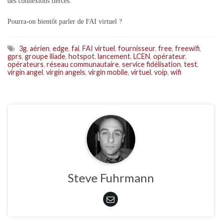
des connexions tierces
.
Pourra-on bientôt parler de FAI virtuel ?
3g
,
aérien
,
edge
,
fai
,
FAI virtuel
,
fournisseur
,
free
,
freewifi
,
gprs
,
groupe iliade
,
hotspot
,
lancement
,
LCEN
,
opérateur
,
opérateurs
,
réseau communautaire
,
service fidélisation
,
test
,
virgin angel
,
virgin angels
,
virgin mobile
,
virtuel
,
voip
,
wifi
Steve Fuhrmann