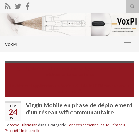
Tog
sear
Search for:
for
VoxPI
Togg
navig
Législation : la lutte anti-contrefaçon en matière de
médicaments se renforce
Le décret d’application de l’article 6 II de la LCEN tant attendu
est arrivé
Virgin Mobile en phase de déploiement
FÉV
24
d'un réseau wifi communautaire
2011
De
Steve Fuhrmann
dans la catégorie
Données personnelles
,
Multimedia
,
Propriété Industrielle