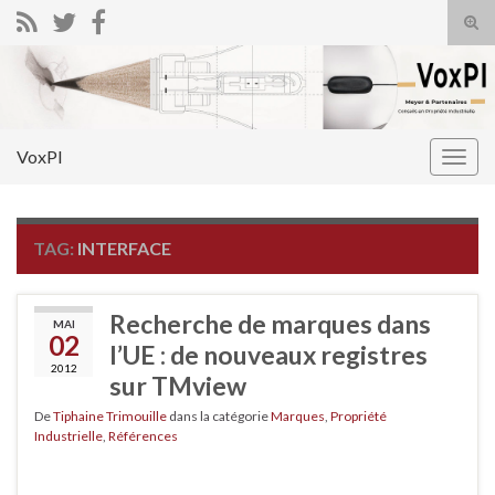
Tog
sear
Search for:
for
VoxPI
Togg
navig
TAG:
INTERFACE
Recherche de marques dans
MAI
02
l’UE : de nouveaux registres
2012
sur TMview
De
Tiphaine Trimouille
dans la catégorie
Marques
,
Propriété
Industrielle
,
Références