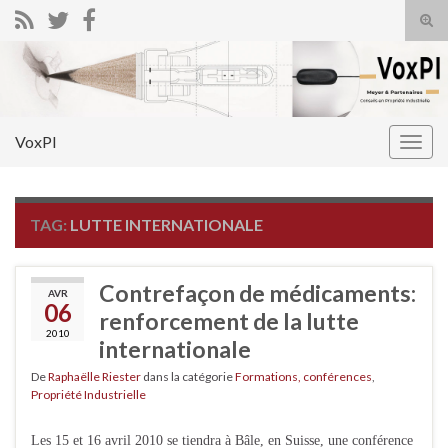
Tog
sear
Search for:
for
VoxPI
Togg
navig
TAG:
LUTTE INTERNATIONALE
Contrefaçon de médicaments:
AVR
06
renforcement de la lutte
2010
internationale
De
Raphaëlle Riester
dans la catégorie
Formations, conférences
,
Propriété Industrielle
Les 15 et 16 avril 2010 se tiendra à Bâle, en Suisse, une conférence