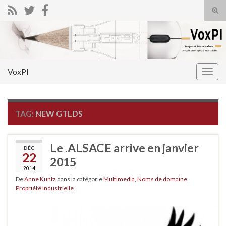
Tog
sear
Search for:
for
VoxPI
Togg
navig
TAG:
NEW GTLDS
Le .ALSACE arrive en janvier
DÉC
22
2015
2014
De
Anne Kuntz
dans la catégorie
Multimedia
,
Noms de domaine
,
Propriété Industrielle