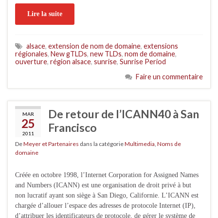
Lire la suite
alsace
,
extension de nom de domaine
,
extensions
régionales
,
New gTLDs
,
new TLDs
,
nom de domaine
,
ouverture
,
région alsace
,
sunrise
,
Sunrise Period
Faire un commentaire
De retour de l’ICANN40 à San
MAR
25
Francisco
2011
De
Meyer et Partenaires
dans la catégorie
Multimedia
,
Noms de
domaine
Créée en octobre 1998, l’Internet Corporation for Assigned Names
and Numbers (ICANN) est une organisation de droit privé à but
non lucratif ayant son siège à San Diego, Californie. L’ICANN est
chargée d’allouer l’espace des adresses de protocole Internet (IP),
d’attribuer les identificateurs de protocole, de gérer le système de