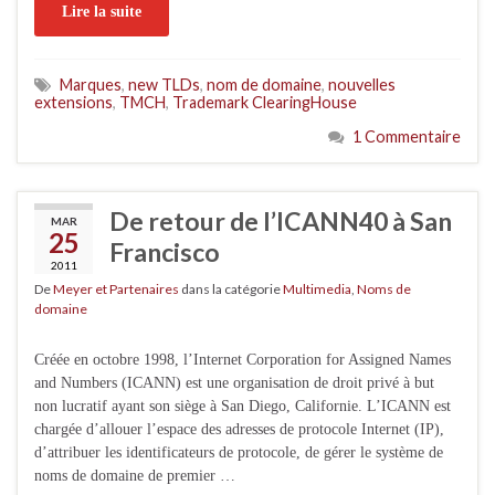
Lire la suite
Marques
,
new TLDs
,
nom de domaine
,
nouvelles
extensions
,
TMCH
,
Trademark ClearingHouse
1 Commentaire
De retour de l’ICANN40 à San
MAR
25
Francisco
2011
De
Meyer et Partenaires
dans la catégorie
Multimedia
,
Noms de
domaine
Créée en octobre 1998, l’Internet Corporation for Assigned Names
and Numbers (ICANN) est une organisation de droit privé à but
non lucratif ayant son siège à San Diego, Californie. L’ICANN est
chargée d’allouer l’espace des adresses de protocole Internet (IP),
d’attribuer les identificateurs de protocole, de gérer le système de
noms de domaine de premier …