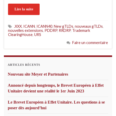
Lire la suite
.XXX
,
ICANN
,
ICANN40
,
New gTLDs
,
nouveaux gTLDs
,
nouvelles extensions
,
PDDRP
,
RRDRP
,
Trademark
ClearingHouse
,
URS
Faire un commentaire
ARTICLES RÉCENTS
Nouveau site Meyer et Partenaires
Annoncé depuis longtemps, le Brevet Européen à Effet
Unitaire devient une réalité le 1er Juin 2023
Le Brevet Européen à Effet Unitaire. Les questions à se
poser dès aujourd’hui