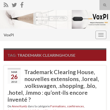
Tog
sear
Search for:
for
VoxPI
Togg
navig
TAG:
TRADEMARK CLEARINGHOUSE
Trademark Clearing House,
MAR
26
nouvelles extensions, .loreal,
2013
.volkswagen, .shopping, .bio,
.hotel, .immo : qu’ont-ils encore
inventé ?
De
Anne Kuntz
dans la catégorie
Formations, conférences
,