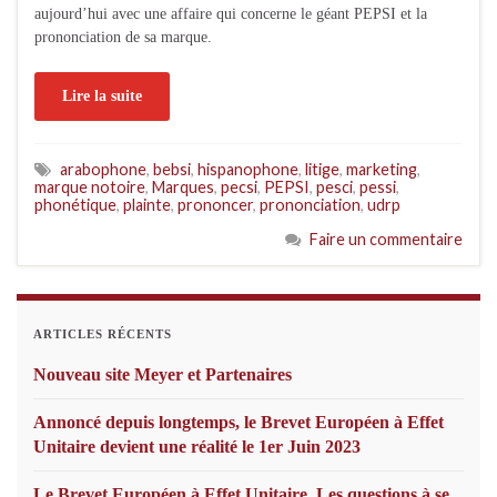
aujourd’hui avec une affaire qui concerne le géant PEPSI et la
prononciation de sa marque.
Lire la suite
arabophone
,
bebsi
,
hispanophone
,
litige
,
marketing
,
marque notoire
,
Marques
,
pecsi
,
PEPSI
,
pesci
,
pessi
,
phonétique
,
plainte
,
prononcer
,
prononciation
,
udrp
Faire un commentaire
ARTICLES RÉCENTS
Nouveau site Meyer et Partenaires
Annoncé depuis longtemps, le Brevet Européen à Effet
Unitaire devient une réalité le 1er Juin 2023
Le Brevet Européen à Effet Unitaire. Les questions à se