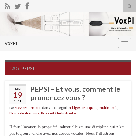
Tog
sear
Search for:
for
VoxPI
Togg
navig
TAG:
PEPSI
PEPSI – Et vous, comment le
JAN
19
prononcez vous ?
2011
De
Steve Fuhrmann
dans la catégorie
Litiges
,
Marques
,
Multimedia
,
Noms de domaine
,
Propriété Industrielle
Il faut l’avouer, la propriété industrielle est une discipline qui n’est
pas toujours tendre avec nos cordes vocales. Nous l’illustrons