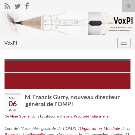
Tog
sear
Search for:
for
VoxPI
Togg
navig
Saisie conservatoire de la marque DELSEY
Projet de loi "Création et Internet" vs. Parlement européen
M. Francis Gurry, nouveau directeur
OCT
06
général de l'OMPI
2008
De
Aline Goeller
dans la catégorie
Brevets
,
Propriété Industrielle
Lors de l’Assemblée générale de
l’OMPI (Organisation Mondiale de la
Propriété Intellectuelle)
qui s’est tenue le 22 septembre dernier, M.