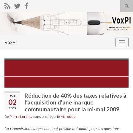
Tog
sear
Search for:
for
VoxPI
Togg
navig
Save your logo : les marques aux secours des animaux
qu’elles représentent
Etude : Les nouveaux points chauds du cybersquatting [2]
Réduction de 40% des taxes relatives à
AVR
02
l’acquisition d’une marque
communautaire pour la mi-mai 2009
2009
De
Pierre Lorentz
dans la catégorie
Marques
La Commission européenne, qui préside le Comité pour les questions