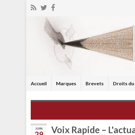
Accueil
Marques
Brevets
Droits d
Respect des droits de propriété intellectuelle :
BING et GOOGLE au banc d’essai
Voix Rapide – L'actua
JUIN
29