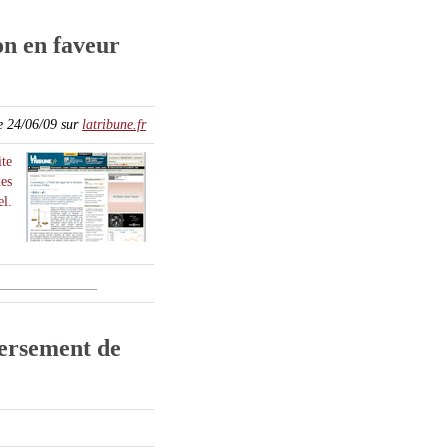
on en faveur
e 24/06/09 sur
latribune.fr
ite
des
el.
______________
ersement de