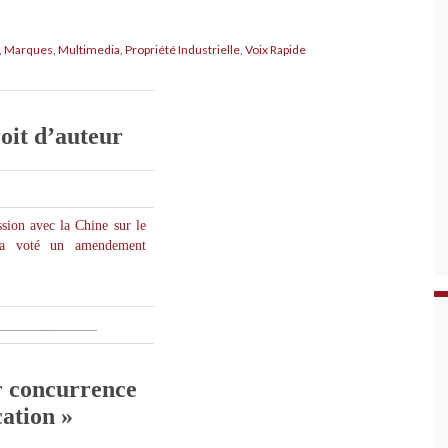
,
Marques
,
Multimedia
,
Propriété Industrielle
,
Voix Rapide
roit d’auteur
ssion avec la Chine sur le
s a voté un amendement
______________
r concurrence
cation »