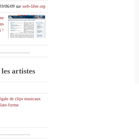
 19/06/09 sur
web-libre.org
ne
ons
6 !
______________
les artistes
llégale de clips musicaux
plate-forme.
______________