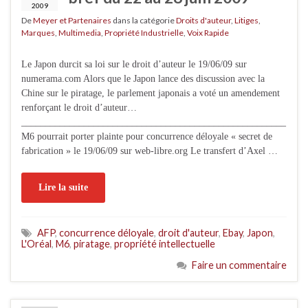
2009
De
Meyer et Partenaires
dans la catégorie
Droits d'auteur
,
Litiges
,
Marques
,
Multimedia
,
Propriété Industrielle
,
Voix Rapide
Le Japon durcit sa loi sur le droit d’auteur le 19/06/09 sur
numerama.com Alors que le Japon lance des discussion avec la
Chine sur le piratage, le parlement japonais a voté un amendement
renforçant le droit d’auteur…
_______________________________________________________
M6 pourrait porter plainte pour concurrence déloyale « secret de
fabrication » le 19/06/09 sur web-libre.org Le transfert d’Axel …
Lire la suite
AFP
,
concurrence déloyale
,
droit d'auteur
,
Ebay
,
Japon
,
L'Oréal
,
M6
,
piratage
,
propriété intellectuelle
Faire un commentaire