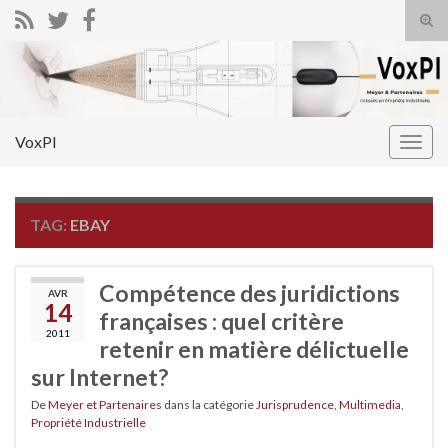
Tog
sear
Search for:
for
VoxPI
Togg
navig
TAG:
EBAY
Compétence des juridictions
AVR
14
françaises : quel critère
2011
retenir en matière délictuelle
sur Internet?
De
Meyer et Partenaires
dans la catégorie
Jurisprudence
,
Multimedia
,
Propriété Industrielle