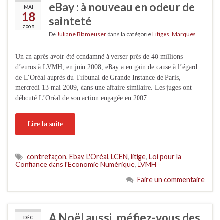
eBay : à nouveau en odeur de
MAI
18
sainteté
2009
De
Juliane Blameuser
dans la catégorie
Litiges
,
Marques
Un an après avoir été condamné à verser près de 40 millions
d’euros à LVMH, en juin 2008, eBay a eu gain de cause à l’égard
de L’Oréal auprès du Tribunal de Grande Instance de Paris,
mercredi 13 mai 2009, dans une affaire similaire. Les juges ont
débouté L’Oréal de son action engagée en 2007 …
Lire la suite
contrefaçon
,
Ebay
,
L'Oréal
,
LCEN
,
litige
,
Loi pour la
Confiance dans l'Economie Numérique
,
LVMH
Faire un commentaire
A Noël aussi, méfiez-vous des
DÉC