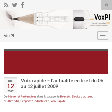
Tog
sear
Search for:
for
VoxPI
Togg
navig
Loi "Création et Internet" : le nouveau volet "sanctions"
Qu’un “PUR” se heurte à un “MUR”, et l’INPI rejette
l’opposition
Voix rapide – l'actualité en bref du 06
JUIL
12
au 12 juillet 2009
2009
De
Meyer et Partenaires
dans la catégorie
Brevets
,
Droits d'auteur
,
Multimedia
,
Propriété Industrielle
,
Voix Rapide