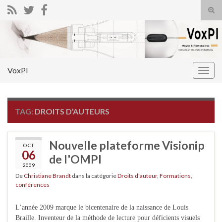
Tog
sear
Search for:
for
VoxPI
Togg
navig
TAG:
DROITS D’AUTEURS
Nouvelle plateforme Visionip
OCT
06
de l'OMPI
2009
De
Christiane Brandt
dans la catégorie
Droits d'auteur
,
Formations,
conférences
L’année 2009 marque le bicentenaire de la naissance de Louis
Braille. Inventeur de la méthode de lecture pour déficients visuels