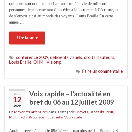
qui porte son nom, celui-ci a transformé la vie de millions de
personnes, leur permettant d’accéder à la lecture et à l’écriture, et
de s’ouvrir ainsi au monde des voyants. Louis Braille En cette
année …
Lire la suite
conférence 2009
,
déficients visuels
,
droits d'auteurs
,
Louis Braille
,
OHMI
,
Visionip
Faire un commentaire
Voix rapide – l'actualité en
JUIL
12
bref du 06 au 12 juillet 2009
2009
De
Meyer et Partenaires
dans la catégorie
Brevets
,
Droits d'auteur
,
Multimedia
,
Propriété Industrielle
,
Voix Rapide
Apple: brevets à gogo le 09/07/09 sur macplus.net Le Bureau US