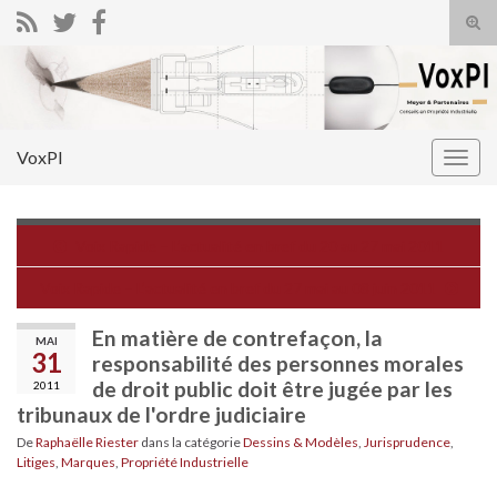
Tog
sear
Search for:
for
VoxPI
Togg
navig
Voix Rapide – L’actualité en bref du 20 au 27 mai 2011
Voix Rapide – L’actualité en bref du 27 mai au 08 juin 2011
En matière de contrefaçon, la
MAI
31
responsabilité des personnes morales
de droit public doit être jugée par les
2011
tribunaux de l'ordre judiciaire
De
Raphaëlle Riester
dans la catégorie
Dessins & Modèles
,
Jurisprudence
,
Litiges
,
Marques
,
Propriété Industrielle