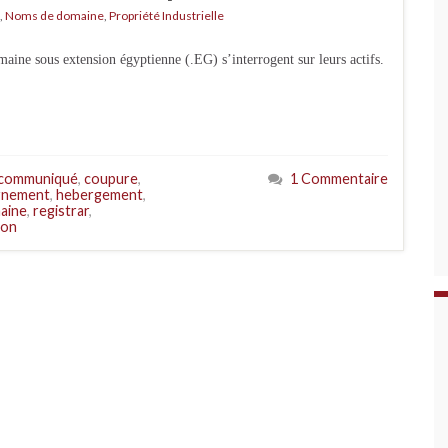
,
Noms de domaine
,
Propriété Industrielle
maine sous extension égyptienne (.EG) s’interrogent sur leurs actifs.
communiqué
,
coupure
,
1 Commentaire
rnement
,
hebergement
,
aine
,
registrar
,
ion