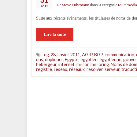
De
Steve Fuhrmann
dans la catégorie
Multimedia
2011
Suite aux récents évènements, les titulaires de noms de do
Lire la suite
.eg
,
28 janvier 2011
,
AGIP
,
BGP
,
communication
,
dns
,
dupliquer
,
Egypte
,
égyptien
,
égyptienne
,
gouve
hébergeur
,
internet
,
mirror
,
mirroring
,
Noms de dom
registre
,
reseau
,
réseaux
,
resolver
,
serveur
,
traduct