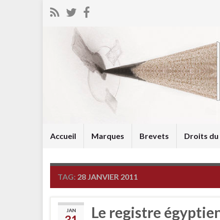
Accueil
Marques
Brevets
Droits d
TAG:
28 JANVIER 2011
Le registre égyptie
JAN
31