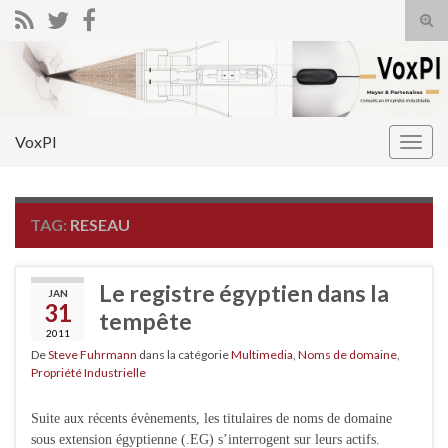
Tog
sear
Search for:
for
VoxPI
Togg
navig
TAG:
RESEAU
Le registre égyptien dans la
JAN
31
tempête
2011
De
Steve Fuhrmann
dans la catégorie
Multimedia
,
Noms de domaine
,
Propriété Industrielle
Suite aux récents évènements, les titulaires de noms de domaine
sous extension égyptienne (.EG) s’interrogent sur leurs actifs.