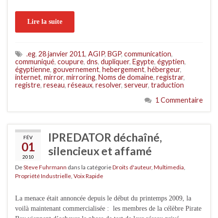
Lire la suite
.eg
,
28 janvier 2011
,
AGIP
,
BGP
,
communication
,
communiqué
,
coupure
,
dns
,
dupliquer
,
Egypte
,
égyptien
,
égyptienne
,
gouvernement
,
hebergement
,
hébergeur
,
internet
,
mirror
,
mirroring
,
Noms de domaine
,
registrar
,
registre
,
reseau
,
réseaux
,
resolver
,
serveur
,
traduction
1 Commentaire
IPREDATOR déchaîné,
FÉV
01
silencieux et affamé
2010
De
Steve Fuhrmann
dans la catégorie
Droits d'auteur
,
Multimedia
,
Propriété Industrielle
,
Voix Rapide
La menace était annoncée depuis le début du printemps 2009, la
voilà maintenant commercialisée : les membres de la célèbre Pirate