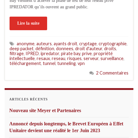
Bay viennent d’achever la phase de test de leur réseau privé
IPREDATOR qu’ils ouvrent au grand public.
Lire la suite
anonyme
,
auteurs
,
ayants droit
,
cryptage
,
cryptographie
,
deep packet
,
définition
,
donnees
,
droit d'auteur
,
droits
,
filtrage
,
IPRED
,
ipredator
,
pirate bay
,
prive
,
propriété
intellectuelle
,
resaux
,
reseau
,
risques
,
serveur
,
surveillance
,
téléchargement
,
tunnel
,
tunneling
,
vpn
2 Commentaires
ARTICLES RÉCENTS
Nouveau site Meyer et Partenaires
Annoncé depuis longtemps, le Brevet Européen à Effet
Unitaire devient une réalité le 1er Juin 2023