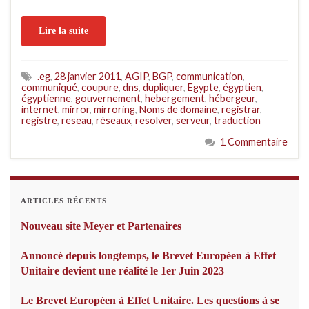
Lire la suite
.eg
,
28 janvier 2011
,
AGIP
,
BGP
,
communication
,
communiqué
,
coupure
,
dns
,
dupliquer
,
Egypte
,
égyptien
,
égyptienne
,
gouvernement
,
hebergement
,
hébergeur
,
internet
,
mirror
,
mirroring
,
Noms de domaine
,
registrar
,
registre
,
reseau
,
réseaux
,
resolver
,
serveur
,
traduction
1 Commentaire
ARTICLES RÉCENTS
Nouveau site Meyer et Partenaires
Annoncé depuis longtemps, le Brevet Européen à Effet
Unitaire devient une réalité le 1er Juin 2023
Le Brevet Européen à Effet Unitaire. Les questions à se