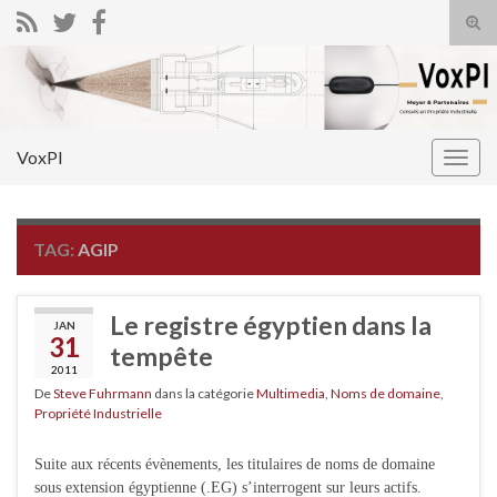
Tog
sear
Search for:
for
VoxPI
Togg
navig
TAG:
AGIP
Le registre égyptien dans la
JAN
31
tempête
2011
De
Steve Fuhrmann
dans la catégorie
Multimedia
,
Noms de domaine
,
Propriété Industrielle
Suite aux récents évènements, les titulaires de noms de domaine
sous extension égyptienne (.EG) s’interrogent sur leurs actifs.