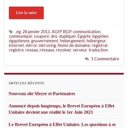
Lire la suite
.eg
,
28 janvier 2011
,
AGIP
,
BGP
,
communication
,
communiqué
,
coupure
,
dns
,
dupliquer
,
Egypte
,
égyptien
,
égyptienne
,
gouvernement
,
hebergement
,
hébergeur
,
internet
,
mirror
,
mirroring
,
Noms de domaine
,
registrar
,
registre
,
reseau
,
réseaux
,
resolver
,
serveur
,
traduction
1 Commentaire
ARTICLES RÉCENTS
Nouveau site Meyer et Partenaires
Annoncé depuis longtemps, le Brevet Européen à Effet
Unitaire devient une réalité le 1er Juin 2023
Le Brevet Européen à Effet Unitaire. Les questions à se