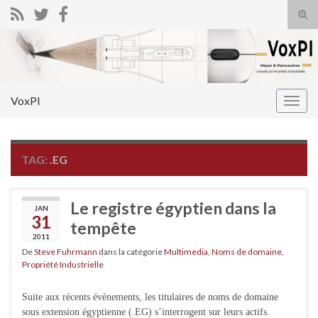
Tog
sear
Search for:
for
VoxPI
Togg
navig
TAG:
.EG
Le registre égyptien dans la
JAN
31
tempête
2011
De
Steve Fuhrmann
dans la catégorie
Multimedia
,
Noms de domaine
,
Propriété Industrielle
Suite aux récents évènements, les titulaires de noms de domaine
sous extension égyptienne (.EG) s’interrogent sur leurs actifs.