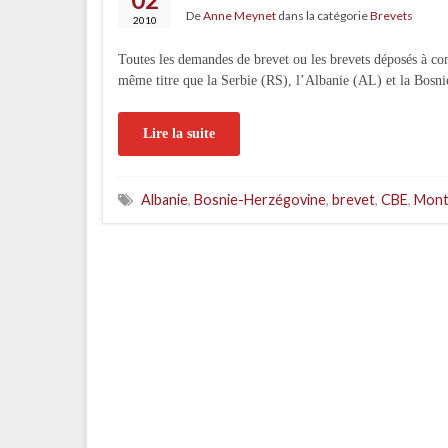
De
Anne Meynet
dans la catégorie
Brevets
2010
Toutes les demandes de brevet ou les brevets déposés à c
même titre que la Serbie (RS), l’Albanie (AL) et la Bosn
Lire la suite
Albanie
,
Bosnie-Herzégovine
,
brevet
,
CBE
,
Mont