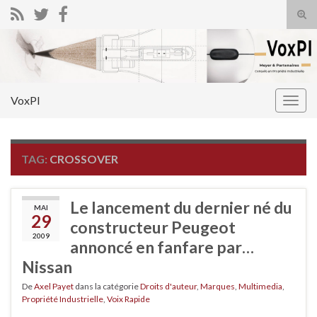
Tog
sear
Search for:
for
VoxPI
Togg
navig
TAG:
CROSSOVER
Le lancement du dernier né du
MAI
29
constructeur Peugeot
2009
annoncé en fanfare par…
Nissan
De
Axel Payet
dans la catégorie
Droits d'auteur
,
Marques
,
Multimedia
,
Propriété Industrielle
,
Voix Rapide