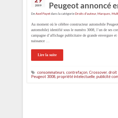
Peugeot annoncé e
2009
De
Axel Payet
dans la catégorie
Droits d'auteur
,
Marques
,
Mul
Au moment où le célèbre constructeur automobile Peugeot 
automobile) identifié sous le numéro 3008, l’un de ses con
campagne d’affichage publicitaire de grande envergure et d
naissance …
Lire la suite
consommateurs
,
contrefaçon
,
Crossover
,
droit
Peugeot 3008
,
propriété intelectuelle
,
publicité co