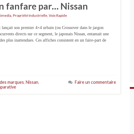
n fanfare par… Nissan
timedia
,
Propriété Industrielle
,
Voix Rapide
lançait son premier 4×4 urbain (ou Crossover dans le jargon
currents directs sur ce segment, le japonais Nissan, entamait une
es plus inattendues. Ces affiches consistent en un faire-part de
 des marques
,
Nissan
,
Faire un commentaire
mparative