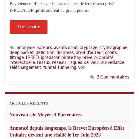
Bay viennent d’achever la phase de test de leur réseau privé
IPREDATOR qu’ils ouvrent au grand public.
Lire la suite
anonyme
,
auteurs
,
ayants droit
,
cryptage
,
cryptographie
,
deep packet
,
définition
,
donnees
,
droit d'auteur
,
droits
,
filtrage
,
IPRED
,
ipredator
,
pirate bay
,
prive
,
propriété
intellectuelle
,
resaux
,
reseau
,
risques
,
serveur
,
surveillance
,
téléchargement
,
tunnel
,
tunneling
,
vpn
2 Commentaires
ARTICLES RÉCENTS
Nouveau site Meyer et Partenaires
Annoncé depuis longtemps, le Brevet Européen à Effet
Unitaire devient une réalité le 1er Juin 2023