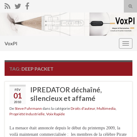
Tog
sear
Search for:
for
VoxPI
Togg
navig
TAG:
DEEP PACKET
IPREDATOR déchaîné,
FÉV
01
silencieux et affamé
2010
De
Steve Fuhrmann
dans la catégorie
Droits d'auteur
,
Multimedia
,
Propriété Industrielle
,
Voix Rapide
La menace était annoncée depuis le début du printemps 2009, la
voilà maintenant commercialisée : les membres de la célèbre Pirate