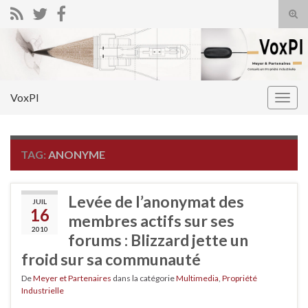
Tog
sear
Search for:
for
VoxPI
Togg
navig
TAG:
ANONYME
Levée de l’anonymat des
JUIL
16
membres actifs sur ses
2010
forums : Blizzard jette un
froid sur sa communauté
De
Meyer et Partenaires
dans la catégorie
Multimedia
,
Propriété
Industrielle