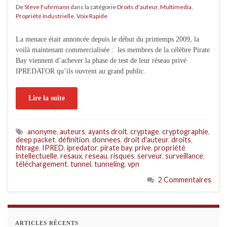
De
Steve Fuhrmann
dans la catégorie
Droits d'auteur
,
Multimedia
,
Propriété Industrielle
,
Voix Rapide
La menace était annoncée depuis le début du printemps 2009, la
voilà maintenant commercialisée : les membres de la célèbre Pirate
Bay viennent d’achever la phase de test de leur réseau privé
IPREDATOR qu’ils ouvrent au grand public.
Lire la suite
anonyme
,
auteurs
,
ayants droit
,
cryptage
,
cryptographie
,
deep packet
,
définition
,
donnees
,
droit d'auteur
,
droits
,
filtrage
,
IPRED
,
ipredator
,
pirate bay
,
prive
,
propriété
intellectuelle
,
resaux
,
reseau
,
risques
,
serveur
,
surveillance
,
téléchargement
,
tunnel
,
tunneling
,
vpn
2 Commentaires
ARTICLES RÉCENTS