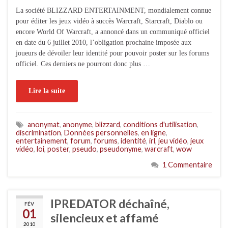
La société BLIZZARD ENTERTAINMENT, mondialement connue
pour éditer les jeux vidéo à succès Warcraft, Starcraft, Diablo ou
encore World Of Warcraft, a annoncé dans un communiqué officiel
en date du 6 juillet 2010, l’obligation prochaine imposée aux
joueurs de dévoiler leur identité pour pouvoir poster sur les forums
officiel. Ces derniers ne pourront donc plus …
Lire la suite
anonymat
,
anonyme
,
blizzard
,
conditions d'utilisation
,
discrimination
,
Données personnelles
,
en ligne
,
entertainement
,
forum
,
forums
,
identité
,
irl
,
jeu vidéo
,
jeux
vidéo
,
loi
,
poster
,
pseudo
,
pseudonyme
,
warcraft
,
wow
1 Commentaire
IPREDATOR déchaîné,
FÉV
01
silencieux et affamé
2010