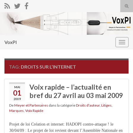
Tog
sear
Search for:
for
VoxPI
Togg
navig
TAG:
DROITS SUR L’INTERNET
Voix rapide – l’actualité en
MAI
01
bref du 27 avril au 03 mai 2009
2009
De
Meyer et Partenaires
dans la catégorie
Droits d'auteur
,
Litiges
,
Marques
,
Voix Rapide
Projet de loi Création et internet: HADOPI contre-attaque ! le
30/04/09 : Le projet de loi revient devant l’Assemblée Nationale en