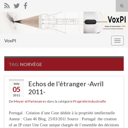
Tog
sear
Search for:
for
VoxPI
Togg
navig
TAG:
NORVÈGE
Echos de l'étranger -Avril
MAI
05
2011-
2011
De
Meyer et Partenaires
dans la catégorie
Propriété Industrielle
Portugal : Création d’une Cour dédiée à la propriété intellectuelle
Auteur : Class 46 Blog, 25/03/2011 Source : Portugal: the creation
of an IP court Une Cour unique chargée de l’ensemble des décisions