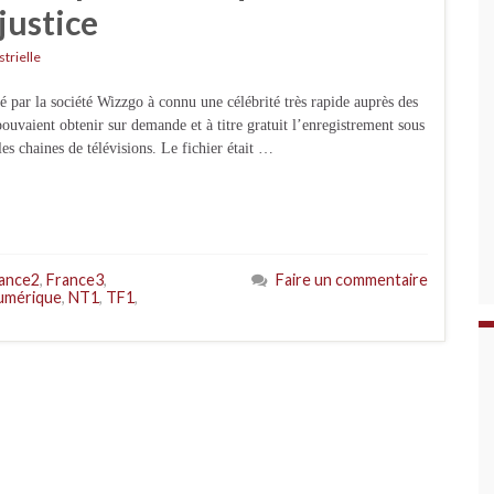
justice
strielle
 par la société Wizzgo à connu une célébrité très rapide auprès des
pouvaient obtenir sur demande et à titre gratuit l’enregistrement sous
es chaines de télévisions. Le fichier était …
ance2
,
France3
,
Faire un commentaire
umérique
,
NT1
,
TF1
,