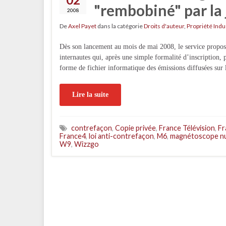
"rembobiné" par la 
2008
De
Axel Payet
dans la catégorie
Droits d'auteur
,
Propriété Indu
Dès son lancement au mois de mai 2008, le service proposé
internautes qui, après une simple formalité d’inscription, 
forme de fichier informatique des émissions diffusées sur l
Lire la suite
contrefaçon
,
Copie privée
,
France Télévision
,
Fr
France4
,
loi anti-contrefaçon
,
M6
,
magnétoscope n
W9
,
Wizzgo