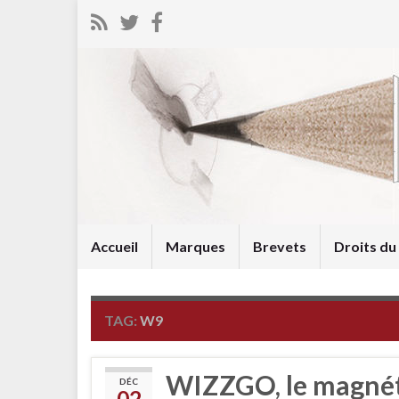
Accueil
Marques
Brevets
Droits d
TAG:
W9
WIZZGO, le magné
DÉC
02