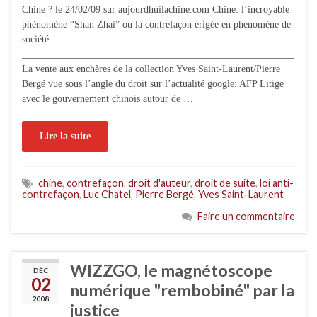
Chine ? le 24/02/09 sur aujourdhuilachine.com Chine: l’incroyable
phénomène “Shan Zhai” ou la contrefaçon érigée en phénomène de
société.
_______________________________________________________
La vente aux enchères de la collection Yves Saint-Laurent/Pierre
Bergé vue sous l’angle du droit sur l’actualité google: AFP Litige
avec le gouvernement chinois autour de …
Lire la suite
chine
,
contrefaçon
,
droit d'auteur
,
droit de suite
,
loi anti-
contrefaçon
,
Luc Chatel
,
Pierre Bergé
,
Yves Saint-Laurent
Faire un commentaire
WIZZGO, le magnétoscope
DÉC
02
numérique "rembobiné" par la
2008
justice