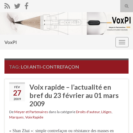
Tog
sear
Search for:
for
VoxPI
Togg
navig
TAG:
LOI ANTI-CONTREFAÇON
Voix rapide – l’actualité en
FÉV
27
bref du 23 février au 01 mars
2009
2009
De
Meyer et Partenaires
dans la catégorie
Droits d'auteur
,
Litiges
,
Marques
,
Voix Rapide
« Shan Zhai »: simple contrefaçon ou résistance des masses en