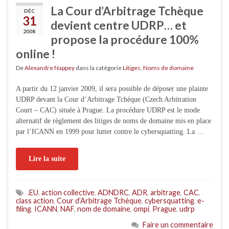
La Cour d’Arbitrage Tchèque
DÉC
31
devient centre UDRP… et
2008
propose la procédure 100%
online !
De
Alexandre Nappey
dans la catégorie
Litiges
,
Noms de domaine
A partir du 12 janvier 2009, il sera possible de déposer une plainte
UDRP devant la Cour d’Arbitrage Tchèque (Czech Arbitration
Court – CAC) située à Prague. La procédure UDRP est le mode
alternatif de règlement des litiges de noms de domaine mis en place
par l’ICANN en 1999 pour lutter contre le cybersquatting. La …
Lire la suite
.EU
,
action collective
,
ADNDRC
,
ADR
,
arbitrage
,
CAC
,
class action
,
Cour d’Arbitrage Tchèque
,
cybersquatting
,
e-
filing
,
ICANN
,
NAF
,
nom de domaine
,
ompi
,
Prague
,
udrp
Faire un commentaire