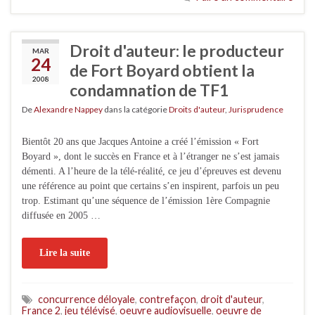
Droit d'auteur: le producteur
MAR
24
de Fort Boyard obtient la
2008
condamnation de TF1
De
Alexandre Nappey
dans la catégorie
Droits d'auteur
,
Jurisprudence
Bientôt 20 ans que Jacques Antoine a créé l’émission « Fort
Boyard », dont le succès en France et à l’étranger ne s’est jamais
démenti. A l’heure de la télé-réalité, ce jeu d’épreuves est devenu
une référence au point que certains s’en inspirent, parfois un peu
trop. Estimant qu’une séquence de l’émission 1ère Compagnie
diffusée en 2005 …
Lire la suite
concurrence déloyale
,
contrefaçon
,
droit d'auteur
,
France 2
,
jeu télévisé
,
oeuvre audiovisuelle
,
oeuvre de