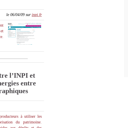
le 06/04/09 sur
inpi.fr
ent
 et
ce.
______________
re l’INPI et
ergies entre
graphiques
producteurs à utiliser les
risation du patrimoine.
aides aux dépôts et des