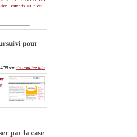
ation, compris au niveau
______________
ursuivi pour
04/09 sur
electronlibre.info
our
et.
______________
ser par la case