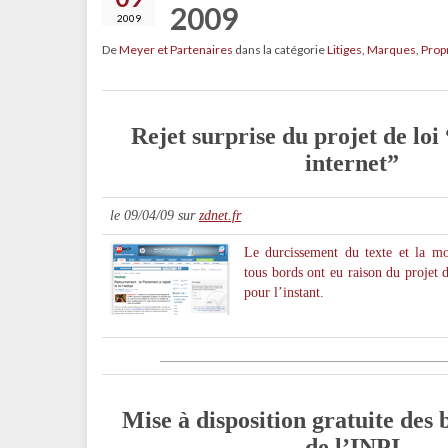
2009
2009
De
Meyer et Partenaires
dans la catégorie
Litiges
,
Marques
,
Propr
Rejet surprise du projet de loi
internet”
le 09/04/09 sur
zdnet.fr
Le durcissement du texte et la mo
tous bords ont eu raison du proje
pour l’instant.
_
________________________________________
Mise à disposition gratuite des b
de l’INPI