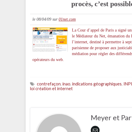
procès, c’est possibl
le 08/04/09 sur
01net.com
La Cour d’appel de Paris a signé un
le Médiateur du Net, émanation du 
l’internet, destiné à permettre à sep
parisienne de proposer aux justiciabl
médiation pour régler des différend
opérateurs du web.
contrefaçon
,
inao
,
indications géographiques
,
INP
loi création et internet
Meyer et Par