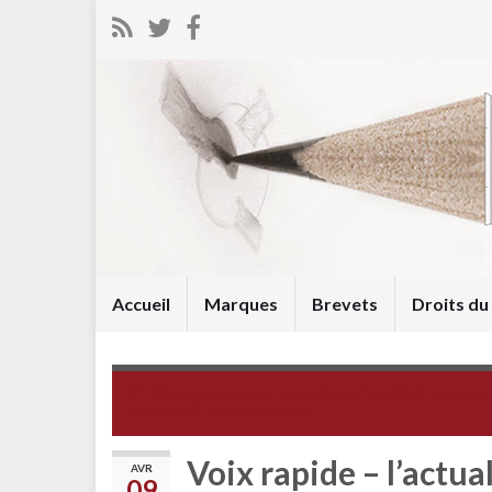
Accueil
Marques
Brevets
Droits d
Quatre nouveaux Conseils en Propriété Industrie
chez MEYER et Partenaires
Voix rapide – l’actua
AVR
09