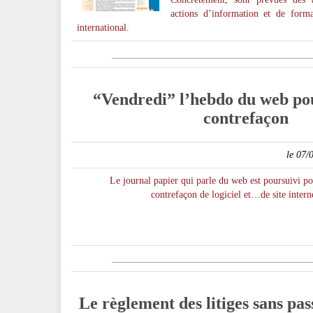
actions d’information et de form
international.
_________________________________________
“Vendredi” l’hebdo du web po
contrefaçon
le 07/
Le journal papier qui parle du web est poursuivi p
contrefaçon de logiciel et…de site intern
_
________________________________________
Le règlement des litiges sans pas