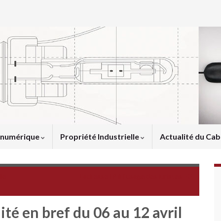
u numérique
Propriété Industrielle
Actualité du Cab
lle
L'adresse IP à l'usage des juristes
lité en bref du 06 au 12 avril