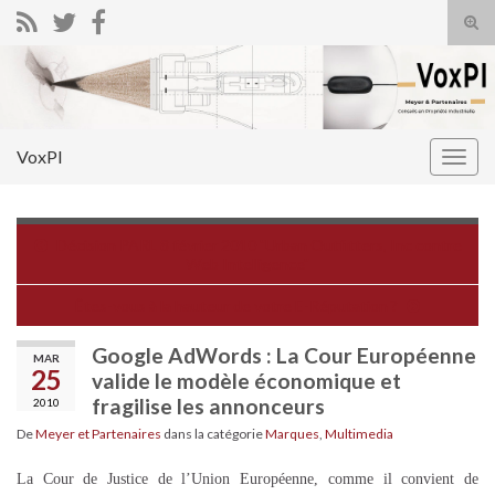
Tog
sear
Search for:
for
VoxPI
Togg
navig
Décision PARL 8 février 2010 "Urban Outfitters, Inc contre
Web Intelligence"
Êtes-vous à la hauteur de votre E-Réputation ?
Google AdWords : La Cour Européenne
MAR
25
valide le modèle économique et
fragilise les annonceurs
2010
De
Meyer et Partenaires
dans la catégorie
Marques
,
Multimedia
La Cour de Justice de l’Union Européenne, comme il convient de