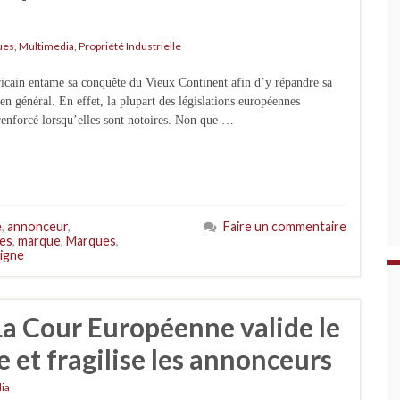
ues
,
Multimedia
,
Propriété Industrielle
ricain entame sa conquête du Vieux Continent afin d’y répandre sa
 en général. En effet, la plupart des législations européennes
renforcé lorsqu’elles sont notoires. Non que …
e
,
annonceur
,
Faire un commentaire
res
,
marque
,
Marques
,
ligne
a Cour Européenne valide le
et fragilise les annonceurs
ia