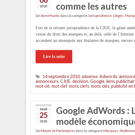
comme les autres
2010
De
Anne Kuntz
dans la catégorie
Jurisprudence
,
Litiges
,
Marq
Fort de la récente jurisprudence de la CJUE, le géant amé
vision du droit des marques et, au delà, celle de l’Internet
accordent un monopole aux titulaires de marques, encore 
Lire la suite
14 septembre 2010
,
adsense
,
Adwords
,
annonc
annonceurs
,
CJUE
,
décision
,
Google
,
liens publicitai
mot clé
,
mot clef
,
mots clefs
,
mots clés
,
publicité en 
Google AdWords : L
MAR
25
modèle économique 
2010
De
Meyer et Partenaires
dans la catégorie
Marques
,
Multimed