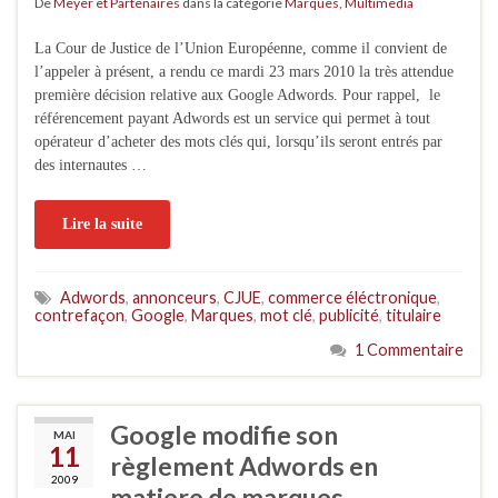
De
Meyer et Partenaires
dans la catégorie
Marques
,
Multimedia
La Cour de Justice de l’Union Européenne, comme il convient de
l’appeler à présent, a rendu ce mardi 23 mars 2010 la très attendue
première décision relative aux Google Adwords. Pour rappel, le
référencement payant Adwords est un service qui permet à tout
opérateur d’acheter des mots clés qui, lorsqu’ils seront entrés par
des internautes …
Lire la suite
Adwords
,
annonceurs
,
CJUE
,
commerce éléctronique
,
contrefaçon
,
Google
,
Marques
,
mot clé
,
publicité
,
titulaire
1 Commentaire
Google modifie son
MAI
11
règlement Adwords en
2009
matiere de marques