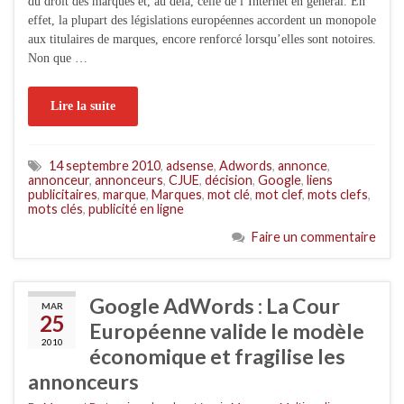
du droit des marques et, au delà, celle de l’Internet en général. En
effet, la plupart des législations européennes accordent un monopole
aux titulaires de marques, encore renforcé lorsqu’elles sont notoires.
Non que …
Lire la suite
14 septembre 2010
,
adsense
,
Adwords
,
annonce
,
annonceur
,
annonceurs
,
CJUE
,
décision
,
Google
,
liens
publicitaires
,
marque
,
Marques
,
mot clé
,
mot clef
,
mots clefs
,
mots clés
,
publicité en ligne
Faire un commentaire
Google AdWords : La Cour
MAR
25
Européenne valide le modèle
2010
économique et fragilise les
annonceurs