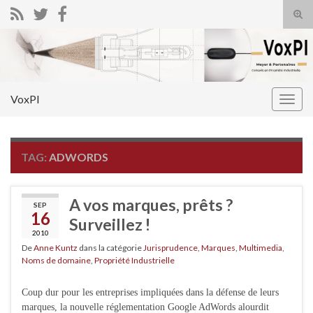
Tog
sear
Search for:
for
VoxPI
Togg
navig
TAG:
ADWORDS
A vos marques, prêts ?
SEP
16
Surveillez !
2010
De
Anne Kuntz
dans la catégorie
Jurisprudence
,
Marques
,
Multimedia
,
Noms de domaine
,
Propriété Industrielle
Coup dur pour les entreprises impliquées dans la défense de leurs
marques, la nouvelle réglementation Google AdWords alourdit